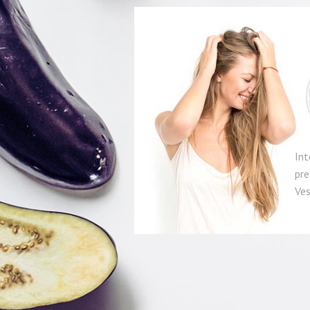
Int
pre
Ves