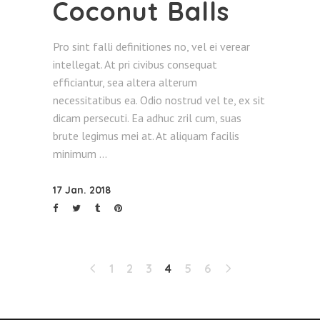
Coconut Balls
Pro sint falli definitiones no, vel ei verear
intellegat. At pri civibus consequat
efficiantur, sea altera alterum
necessitatibus ea. Odio nostrud vel te, ex sit
dicam persecuti. Ea adhuc zril cum, suas
brute legimus mei at. At aliquam facilis
minimum
17 Jan. 2018
1
2
3
4
5
6