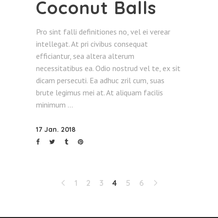
Coconut Balls
Pro sint falli definitiones no, vel ei verear
intellegat. At pri civibus consequat
efficiantur, sea altera alterum
necessitatibus ea. Odio nostrud vel te, ex sit
dicam persecuti. Ea adhuc zril cum, suas
brute legimus mei at. At aliquam facilis
minimum
17 Jan. 2018
1
2
3
4
5
6