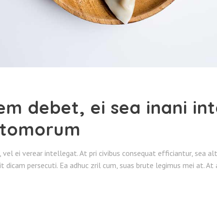
em debet, ei sea inani in
atomorum
o, vel ei verear intellegat. At pri civibus consequat efficiantur, sea 
sit dicam persecuti. Ea adhuc zril cum, suas brute legimus mei at. A