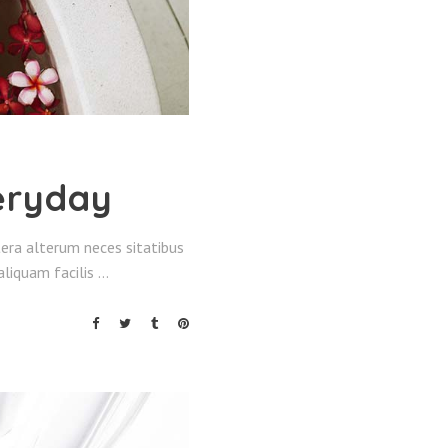
eryday
altera alterum neces sitatibus
 aliquam facilis