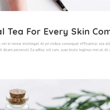
al Tea For Every Skin Co
o, vel ei verear intellegat. At pri civibus consequat efficiantur, sea 
it dicam persecuti. Ea adhuc zril cum, suas brute legimus mei at. At