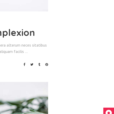
mplexion
altera alterum neces sitatibus
 aliquam facilis