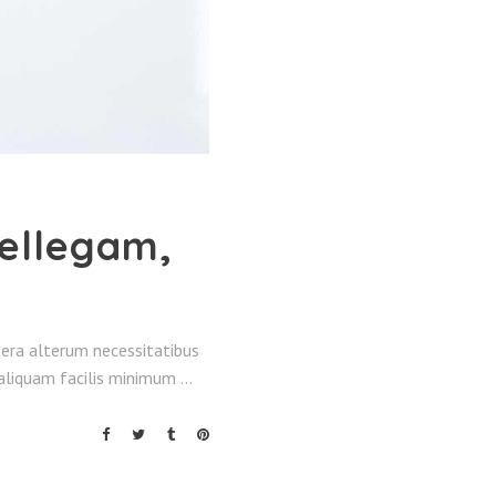
tellegam,
altera alterum necessitatibus
t aliquam facilis minimum