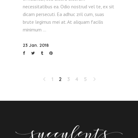
necessitatibus ea. Odio nostrud vel te, ex sit
dicam persecuti. Ea adhuc zril cum, suas
brute legimus mei at. At aliquam facilis
minimum
23 Jan. 2018
1
2
3
4
5